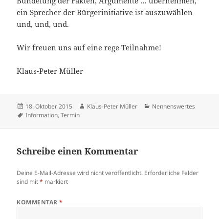
Bündelung der Fakten, Argumente … übernehmen,
ein Sprecher der Bürgerinitiative ist auszuwählen
und, und, und.
Wir freuen uns auf eine rege Teilnahme!
Klaus-Peter Müller
Veröffentlicht
Autor
Kategorien
18. Oktober 2015
Klaus-Peter Müller
Nennenswertes
am
Schlagwörter
Information
,
Termin
Schreibe einen Kommentar
Deine E-Mail-Adresse wird nicht veröffentlicht.
Erforderliche Felder
sind mit
*
markiert
KOMMENTAR
*