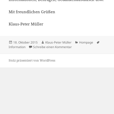
Mit freundlichen Grüßen
Klaus-Peter Müller
Veröffentlicht
Autor
Kategorien
Schlagwö
18. Oktober 2015
Klaus-Peter Müller
Hompage
am
zu Die Homepage der zukünfti
Information
Schreibe einen Kommentar
Stolz präsentiert von WordPress