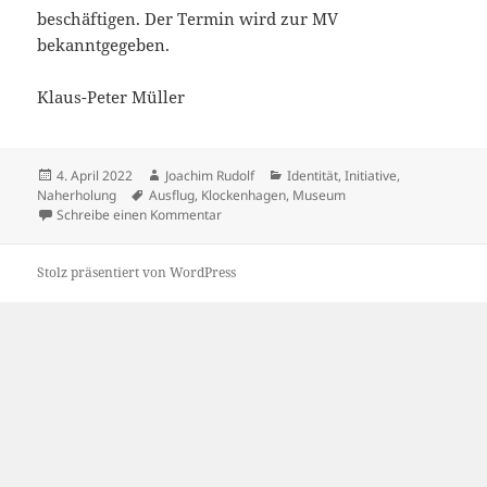
beschäftigen. Der Termin wird zur MV
bekanntgegeben.
Klaus-Peter Müller
Veröffentlicht
Autor
Kategorien
4. April 2022
Joachim Rudolf
Identität
,
Initiative
,
am
Schlagwörter
Naherholung
Ausflug
,
Klockenhagen
,
Museum
zu Vereinsexkursion nach Klockenhagen
Schreibe einen Kommentar
Stolz präsentiert von WordPress