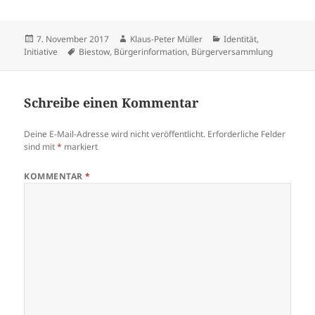
Veröffentlicht
Autor
Kategorien
7. November 2017
Klaus-Peter Müller
Identität
,
am
Schlagwörter
Initiative
Biestow
,
Bürgerinformation
,
Bürgerversammlung
Schreibe einen Kommentar
Deine E-Mail-Adresse wird nicht veröffentlicht.
Erforderliche Felder
sind mit
*
markiert
KOMMENTAR
*