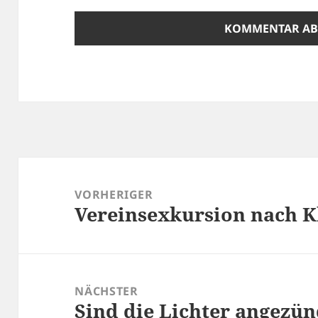
Beitragsnavigation
VORHERIGER
Vereinsexkursion nach 
Vorheriger
Beitrag:
NÄCHSTER
Sind die Lichter angezün
Nächster