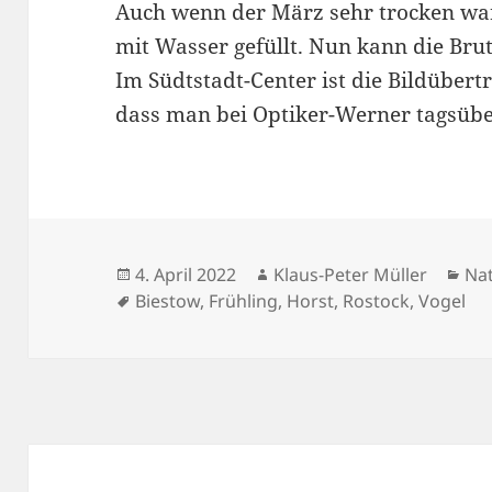
Auch wenn der März sehr trocken war,
mit Wasser gefüllt. Nun kann die Brut
Im Südtstadt-Center ist die Bildübert
dass man bei Optiker-Werner tagsübe
Veröffentlicht
Autor
Kat
4. April 2022
Klaus-Peter Müller
Na
am
Schlagwörter
Biestow
,
Frühling
,
Horst
,
Rostock
,
Vogel