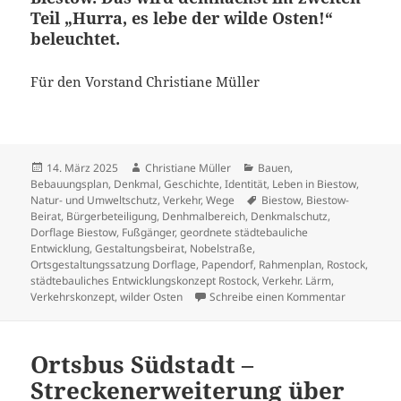
Teil „Hurra, es lebe der wilde Osten!“
beleuchtet.
Für den Vorstand Christiane Müller
Veröffentlicht
Autor
Kategorien
14. März 2025
Christiane Müller
Bauen
,
am
Bebauungsplan
,
Denkmal
,
Geschichte
,
Identität
,
Leben in Biestow
,
Schlagwörter
Natur- und Umweltschutz
,
Verkehr
,
Wege
Biestow
,
Biestow-
Beirat
,
Bürgerbeteiligung
,
Denhmalbereich
,
Denkmalschutz
,
Dorflage Biestow
,
Fußgänger
,
geordnete städtebauliche
Entwicklung
,
Gestaltungsbeirat
,
Nobelstraße
,
Ortsgestaltungssatzung Dorflage
,
Papendorf
,
Rahmenplan
,
Rostock
,
städtebauliches Entwicklungskonzept Rostock
,
Verkehr. Lärm
,
zu „Hurra, 
Verkehrskonzept
,
wilder Osten
Schreibe einen Kommentar
Ortsbus Südstadt –
Streckenerweiterung über