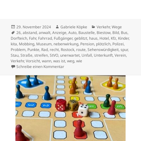
Veröffentlicht
Autor
Kategorien
29. November 2024
Gabriele Köpke
Verkehr
,
Wege
am
Schlagwörter
26
,
abstand
,
anwalt
,
Anzeige
,
Auto
,
Baustelle
,
Biestow
,
Bild
,
Bus
,
Dorfteich
,
Fahr
,
Fahrrad
,
Fußgänger
,
geblitzt
,
haus
,
Hotel
,
Kfz
,
Kinder
,
kita
,
Mobbing
,
Museum
,
nebenwirkung
,
Pension
,
plötzlich
,
Polizei
,
Problem
,
Punkte
,
Rad
,
recht
,
Rostock
,
route
,
Sehenswürdigkeit
,
spur
,
Stau
,
Straße
,
streifen
,
StVO
,
unerwartet
,
Unfall
,
Unterkunft
,
Verein
,
Verkehr
,
Vorsicht
,
wann
,
was ist
,
weg
,
wie
zu Ortsbus Südstadt – Streckenerweiterun
Schreibe einen Kommentar