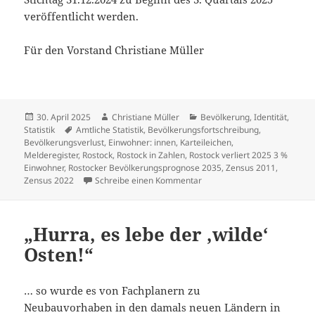
veröffentlicht werden.
Für den Vorstand Christiane Müller
Veröffentlicht
Autor
Kategorien
30. April 2025
Christiane Müller
Bevölkerung
,
Identität
,
am
Schlagwörter
Statistik
Amtliche Statistik
,
Bevölkerungsfortschreibung
,
Bevölkerungsverlust
,
Einwohner: innen
,
Karteileichen
,
Melderegister
,
Rostock
,
Rostock in Zahlen
,
Rostock verliert 2025 3 %
Einwohner
,
Rostocker Bevölkerungsprognose 2035
,
Zensus 2011
,
zu 2024 amtlich angekündigt,
Zensus 2022
Schreibe einen Kommentar
„Hurra, es lebe der ‚wilde‘
Osten!“
… so wurde es von Fachplanern zu
Neubauvorhaben in den damals neuen Ländern in