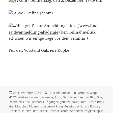
Wann? Donnerstag, den 5. Dezember, 18-19 Uhr
Wo? Online (Zoom).
Hier geht’s zur Anmeldung:
https://www.fuss-
ev.de/anmeldung-akademie
(Den Teilnahmelink
schicken wir einige Tage vor dem Seminar.)
Für den Vorstand Gabriele Köpke
Veröffentlicht
Autor
Kategorien
29. November 2024
Gabriele Köpke
Verkehr
,
Wege
am
Schlagwörter
26
,
abstand
,
anwalt
,
Anzeige
,
Auto
,
Baustelle
,
Biestow
,
Bild
,
Bus
,
Dorfteich
,
Fahr
,
Fahrrad
,
Fußgänger
,
geblitzt
,
haus
,
Hotel
,
Kfz
,
Kinder
,
kita
,
Mobbing
,
Museum
,
nebenwirkung
,
Pension
,
plötzlich
,
Polizei
,
Problem
,
Punkte
,
Rad
,
recht
,
Rostock
,
route
,
Sehenswürdigkeit
,
spur
,