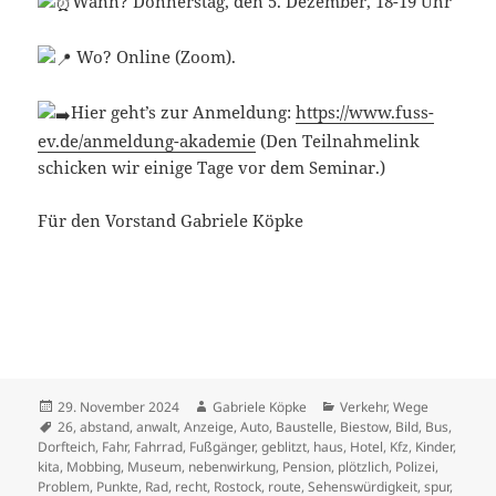
Wann? Donnerstag, den 5. Dezember, 18-19 Uhr
Wo? Online (Zoom).
Hier geht’s zur Anmeldung:
https://www.fuss-
ev.de/anmeldung-akademie
(Den Teilnahmelink
schicken wir einige Tage vor dem Seminar.)
Für den Vorstand Gabriele Köpke
Veröffentlicht
Autor
Kategorien
29. November 2024
Gabriele Köpke
Verkehr
,
Wege
am
Schlagwörter
26
,
abstand
,
anwalt
,
Anzeige
,
Auto
,
Baustelle
,
Biestow
,
Bild
,
Bus
,
Dorfteich
,
Fahr
,
Fahrrad
,
Fußgänger
,
geblitzt
,
haus
,
Hotel
,
Kfz
,
Kinder
,
kita
,
Mobbing
,
Museum
,
nebenwirkung
,
Pension
,
plötzlich
,
Polizei
,
Problem
,
Punkte
,
Rad
,
recht
,
Rostock
,
route
,
Sehenswürdigkeit
,
spur
,