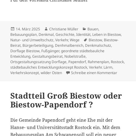
Veröffentlicht
Autor
Kategorien
14. März 2025
Christiane Müller
Bauen
,
am
Bebauungsplan
,
Denkmal
,
Geschichte
,
Identität
,
Leben in Biestow
,
Schlagwörter
Natur- und Umweltschutz
,
Verkehr
,
Wege
Biestow
,
Biestow-
Beirat
,
Bürgerbeteiligung
,
Denhmalbereich
,
Denkmalschutz
,
Dorflage Biestow
,
Fußgänger
,
geordnete städtebauliche
Entwicklung
,
Gestaltungsbeirat
,
Nobelstraße
,
Ortsgestaltungssatzung Dorflage
,
Papendorf
,
Rahmenplan
,
Rostock
,
städtebauliches Entwicklungskonzept Rostock
,
Verkehr. Lärm
,
zu „Hurra, 
Verkehrskonzept
,
wilder Osten
Schreibe einen Kommentar
Stadtteil Groß Biestow oder
Biestow-Papendorf ?
Die Gemeinde Papendorf geht eine Ehe mit der
Hanse- und Universitätsstadt Rostock ein. Mit dem
Bebauungsplan Am Schwanensoll soll ein neuer