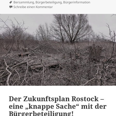
am
Schlagwörter
Bersammlung
,
Bürgerbeteiligung
,
Bürgerinformation
zu 7. Bürgerinformationsveranstaltung am
Schreibe einen Kommentar
Der Zukunftsplan Rostock –
eine „knappe Sache“ mit der
Bürgerbeteiligung!