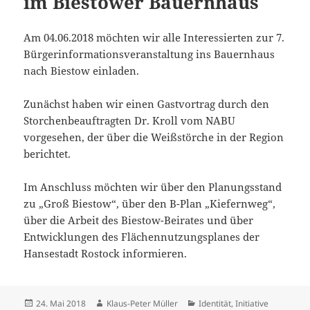
im Biestower Bauernhaus
Am 04.06.2018 möchten wir alle Interessierten zur 7.
Bürgerinformationsveranstaltung ins Bauernhaus
nach Biestow einladen.
Zunächst haben wir einen Gastvortrag durch den
Storchenbeauftragten Dr. Kroll vom NABU
vorgesehen, der über die Weißstörche in der Region
berichtet.
Im Anschluss möchten wir über den Planungsstand
zu „Groß Biestow“, über den B-Plan „Kiefernweg“,
über die Arbeit des Biestow-Beirates und über
Entwicklungen des Flächennutzungsplanes der
Hansestadt Rostock informieren.
Veröffentlicht
Autor
Kategorien
24. Mai 2018
Klaus-Peter Müller
Identität
,
Initiative