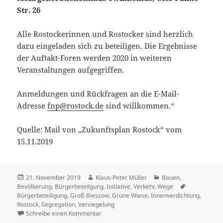
Str. 26
Alle Rostockerinnen und Rostocker sind herzlich
dazu eingeladen sich zu beteiligen. Die Ergebnisse
der Auftakt-Foren werden 2020 in weiteren
Veranstaltungen aufgegriffen.
Anmeldungen und Rückfragen an die E-Mail-
Adresse
fnp@rostock.de
sind willkommen.“
Quelle: Mail von „Zukunftsplan Rostock“ vom
15.11.2019
Veröffentlicht
Autor
Kategorien
21. November 2019
Klaus-Peter Müller
Bauen
,
am
Schlagwörte
Bevölkerung
,
Bürgerbeteilgung
,
Initiative
,
Verkehr
,
Wege
Bürgerbeteiligung
,
Groß Bieszow
,
Grüne Wiese
,
Innenverdichtung
,
Rostock
,
Segregation
,
Versiegelung
zu Innenverdichtung – Thema auf Bürgerbet
Schreibe einen Kommentar