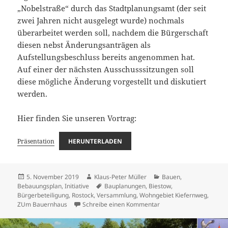
„Nobelstraße“ durch das Stadtplanungsamt (der seit
zwei Jahren nicht ausgelegt wurde) nochmals
überarbeitet werden soll, nachdem die Bürgerschaft
diesen nebst Änderungsanträgen als
Aufstellungsbeschluss bereits angenommen hat.
Auf einer der nächsten Ausschusssitzungen soll
diese mögliche Änderung vorgestellt und diskutiert
werden.
Hier finden Sie unseren Vortrag:
Präsentation
HERUNTERLADEN
Veröffentlicht
Autor
Kategorien
5. November 2019
Klaus-Peter Müller
Bauen
,
am
Schlagwörter
Bebauungsplan
,
Initiative
Bauplanungen
,
Biestow
,
Bürgerbeteiligung
,
Rostock
,
Versammlung
,
Wohngebiet Kiefernweg
,
zu Neues zur Bebauung 
ZUm Bauernhaus
Schreibe einen Kommentar