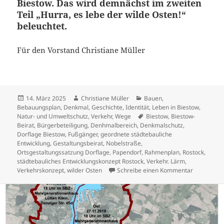
Biestow. Das wird demnächst im zweiten
Teil „Hurra, es lebe der wilde Osten!“
beleuchtet.
Für den Vorstand Christiane Müller
Veröffentlicht
Autor
Kategorien
14. März 2025
Christiane Müller
Bauen
,
am
Bebauungsplan
,
Denkmal
,
Geschichte
,
Identität
,
Leben in Biestow
,
Schlagwörter
Natur- und Umweltschutz
,
Verkehr
,
Wege
Biestow
,
Biestow-
Beirat
,
Bürgerbeteiligung
,
Denhmalbereich
,
Denkmalschutz
,
Dorflage Biestow
,
Fußgänger
,
geordnete städtebauliche
Entwicklung
,
Gestaltungsbeirat
,
Nobelstraße
,
Ortsgestaltungssatzung Dorflage
,
Papendorf
,
Rahmenplan
,
Rostock
,
städtebauliches Entwicklungskonzept Rostock
,
Verkehr. Lärm
,
zu „Hurra, 
Verkehrskonzept
,
wilder Osten
Schreibe einen Kommentar