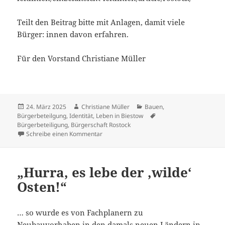
Teilt den Beitrag bitte mit Anlagen, damit viele
Bürger: innen davon erfahren.
Für den Vorstand Christiane Müller
Veröffentlicht
Autor
Kategorien
24. März 2025
Christiane Müller
Bauen
,
am
Schlagwörter
Bürgerbeteilgung
,
Identität
,
Leben in Biestow
Bürgerbeteiligung
,
Bürgerschaft Rostock
zu Absage an den Verein Lib e. V.
Schreibe einen Kommentar
„Hurra, es lebe der ‚wilde‘
Osten!“
… so wurde es von Fachplanern zu
Neubauvorhaben in den damals neuen Ländern in