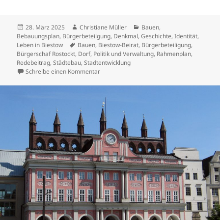
Veröffentlicht
Autor
Kategorien
28. März 2025
Christiane Müller
Bauen
,
am
Bebauungsplan
,
Bürgerbeteilgung
,
Denkmal
,
Geschichte
,
Identität
,
Schlagwörter
Leben in Biestow
Bauen
,
Biestow-Beirat
,
Bürgerbeteiligung
,
Bürgerschaf Rostockt
,
Dorf
,
Politik und Verwaltung
,
Rahmenplan
,
Redebeitrag
,
Städtebau
,
Stadtentwicklung
zu Rede an die Bürgerschaft
Schreibe einen Kommentar