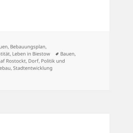
tegorien
uen
,
Bebauungsplan
,
Schlagwörter
tität
,
Leben in Biestow
Bauen
,
af Rostockt
,
Dorf
,
Politik und
tebau
,
Stadtentwicklung
 Bürgerschaft