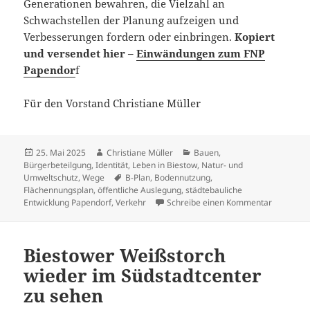
Generationen bewahren, die Vielzahl an
Schwachstellen der Planung aufzeigen und
Verbesserungen fordern oder einbringen.
Kopiert
und versendet hier –
Einwändungen zum FNP
Papendor
f
Für den Vorstand Christiane Müller
Veröffentlicht
Autor
Kategorien
25. Mai 2025
Christiane Müller
Bauen
,
am
Bürgerbeteilgung
,
Identität
,
Leben in Biestow
,
Natur- und
Schlagwörter
Umweltschutz
,
Wege
B-Plan
,
Bodennutzung
,
Flächennungsplan
,
öffentliche Auslegung
,
städtebauliche
zu FNP Pa
Entwicklung Papendorf
,
Verkehr
Schreibe einen Kommentar
Biestower Weißstorch
wieder im Südstadtcenter
zu sehen