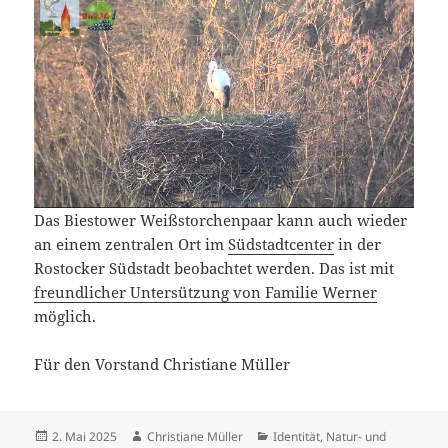
Das Biestower Weißstorchenpaar kann auch wieder
an einem zentralen Ort im
Südstadtcenter
in der
Rostocker Südstadt beobachtet werden. Das ist mit
freundlicher Untersützung von Familie Werner
möglich.
Für den Vorstand Christiane Müller
Veröffentlicht
Autor
Kategorien
2. Mai 2025
Christiane Müller
Identität
,
Natur- und