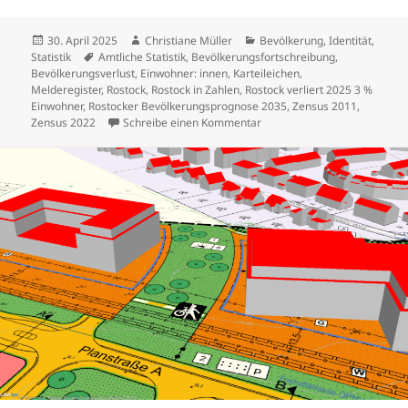
Veröffentlicht
Autor
Kategorien
30. April 2025
Christiane Müller
Bevölkerung
,
Identität
,
am
Schlagwörter
Statistik
Amtliche Statistik
,
Bevölkerungsfortschreibung
,
Bevölkerungsverlust
,
Einwohner: innen
,
Karteileichen
,
Melderegister
,
Rostock
,
Rostock in Zahlen
,
Rostock verliert 2025 3 %
Einwohner
,
Rostocker Bevölkerungsprognose 2035
,
Zensus 2011
,
zu 2024 amtlich angekündigt,
Zensus 2022
Schreibe einen Kommentar