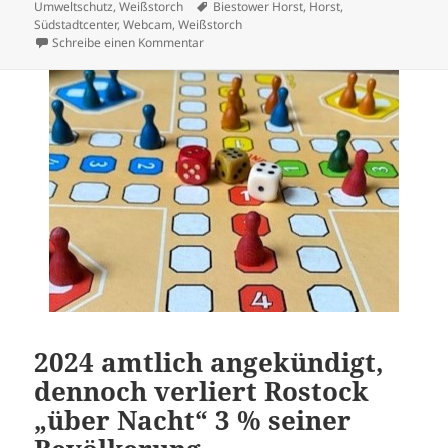
am
Schlagwörter
Umweltschutz
,
Weißstorch
Biestower Horst
,
Horst
,
Südstadtcenter
,
Webcam
,
Weißstorch
zu Biestower Weißstorch wieder im Südstad
Schreibe einen Kommentar
2024 amtlich angekündigt,
dennoch verliert Rostock
„über Nacht“ 3 % seiner