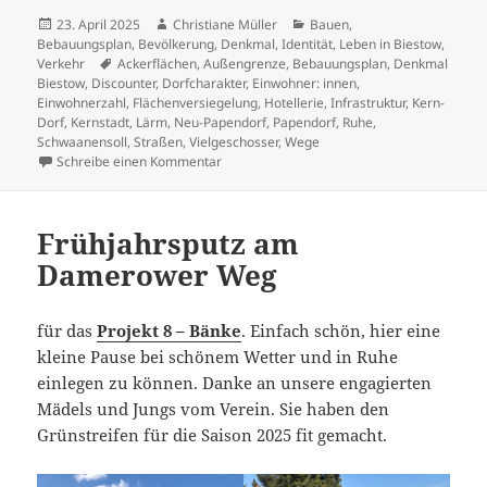
Veröffentlicht
Autor
Kategorien
23. April 2025
Christiane Müller
Bauen
,
am
Bebauungsplan
,
Bevölkerung
,
Denkmal
,
Identität
,
Leben in Biestow
,
Schlagwörter
Verkehr
Ackerflächen
,
Außengrenze
,
Bebauungsplan
,
Denkmal
Biestow
,
Discounter
,
Dorfcharakter
,
Einwohner: innen
,
Einwohnerzahl
,
Flächenversiegelung
,
Hotellerie
,
Infrastruktur
,
Kern-
Dorf
,
Kernstadt
,
Lärm
,
Neu-Papendorf
,
Papendorf
,
Ruhe
,
Schwaanensoll
,
Straßen
,
Vielgeschosser
,
Wege
zu Papendorf der langen Wege! Was hat das
Schreibe einen Kommentar
Frühjahrsputz am
Damerower Weg
für das
Projekt 8 – Bänke
. Einfach schön, hier eine
kleine Pause bei schönem Wetter und in Ruhe
einlegen zu können. Danke an unsere engagierten
Mädels und Jungs vom Verein. Sie haben den
Grünstreifen für die Saison 2025 fit gemacht.