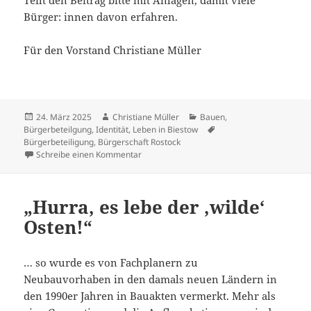
Teilt den Beitrag bitte mit Anlagen, damit viele
Bürger: innen davon erfahren.
Für den Vorstand Christiane Müller
Veröffentlicht
Autor
Kategorien
24. März 2025
Christiane Müller
Bauen
,
am
Schlagwörter
Bürgerbeteilgung
,
Identität
,
Leben in Biestow
Bürgerbeteiligung
,
Bürgerschaft Rostock
zu Absage an den Verein Lib e. V.
Schreibe einen Kommentar
„Hurra, es lebe der ‚wilde‘
Osten!“
… so wurde es von Fachplanern zu
Neubauvorhaben in den damals neuen Ländern in
den 1990er Jahren in Bauakten vermerkt. Mehr als