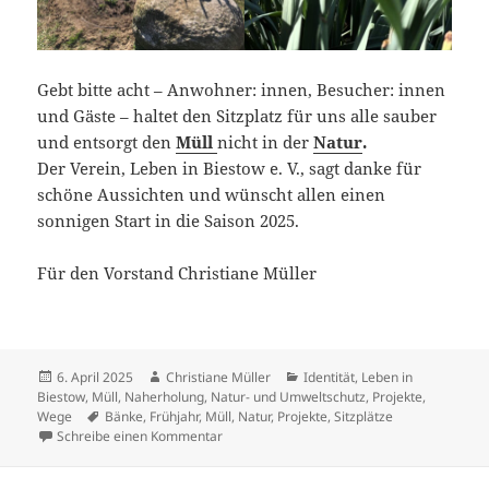
Gebt bitte acht – Anwohner: innen, Besucher: innen
und Gäste – haltet den Sitzplatz für uns alle sauber
und entsorgt den
Müll
nicht in der
Natur
.
Der Verein, Leben in Biestow e. V., sagt danke für
schöne Aussichten und wünscht allen einen
sonnigen Start in die Saison 2025.
Für den Vorstand Christiane Müller
Veröffentlicht
Autor
Kategorien
6. April 2025
Christiane Müller
Identität
,
Leben in
am
Biestow
,
Müll
,
Naherholung
,
Natur- und Umweltschutz
,
Projekte
,
Schlagwörter
Wege
Bänke
,
Frühjahr
,
Müll
,
Natur
,
Projekte
,
Sitzplätze
zu Frühjahrsputz am Damerower Weg
Schreibe einen Kommentar