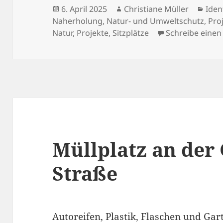
Veröffentlicht
Autor
Kate
6. April 2025
Christiane Müller
Iden
am
Naherholung
,
Natur- und Umweltschutz
,
Pro
Natur
,
Projekte
,
Sitzplätze
Schreibe eine
Müllplatz an der
Straße
Autoreifen, Plastik, Flaschen und Ga