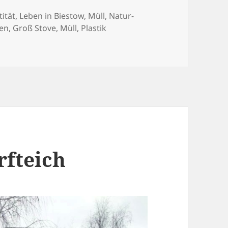
gorien
tität
,
Leben in Biestow
,
Müll
,
Natur-
fen
,
Groß Stove
,
Müll
,
Plastik
 der Groß Stover Straße
rfteich