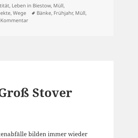
gorien
tität
,
Leben in Biestow
,
Müll
,
Schlagwörter
jekte
,
Wege
Bänke
,
Frühjahr
,
Müll
,
zu Frühjahrsputz am Damerower Weg
n Kommentar
 Groß Stover
rtenabfälle bilden immer wieder