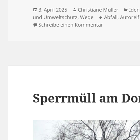
Veröffentlicht
Autor
Kate
3. April 2025
Christiane Müller
Iden
am
Schlagwörter
und Umweltschutz
,
Wege
Abfall
,
Autorei
zu Müllplatz an
Schreibe einen Kommentar
Sperrmüll am Do