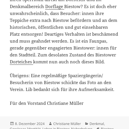
Denkmalbereich
Dorflage
Biestow? Es ist doch eher
unwahrscheinlich, dass Besucher: innen ihre
Teppiche extra nach Biestow befördern und an dem
historischen, öffentlichen und gut einsehbaren
Platz entsorgen! Deartiges Verhalten ist beschämend
und muss geahndet werden. Es ist ein Fauxpas,
gerade gegenüber engagierten Biestower: innen für
den Stadtteil. Zum desolaten Zustand des Biestower
Dorteiches
kommt nun auch noch dieses Bild.
Übrigens: Eine regelmäßige Spaziergängerin/
Besucherin von Biestow schickte das Foto an den
Verein. Lib bedankt sich für ihre Aufmerksamkeit.
Für den Vorstand Christiane Müller
Veröffentlicht
Autor
Kategorien
8. Dezember 2024
Christiane Müller
Denkmal
,
am
Schlagwörter
Gewässer
,
Identität
,
Leben in Biestow
,
Naherholung
Biestow
,