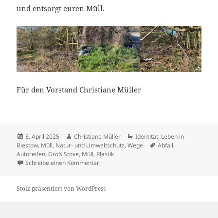
und entsorgt euren Müll.
Für den Vorstand Christiane Müller
Veröffentlicht
Autor
Kategorien
3. April 2025
Christiane Müller
Identität
,
Leben in
am
Schlagwörter
Biestow
,
Müll
,
Natur- und Umweltschutz
,
Wege
Abfall
,
Autoreifen
,
Groß Stove
,
Müll
,
Plastik
zu Müllplatz an der Groß Stover Straße
Schreibe einen Kommentar
Stolz präsentiert von WordPress