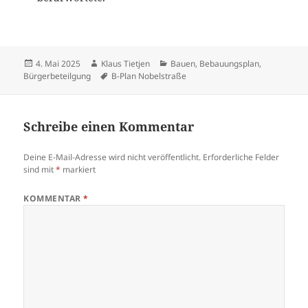
Veröffentlicht
Autor
Kategorien
4. Mai 2025
Klaus Tietjen
Bauen
,
Bebauungsplan
,
am
Schlagwörter
Bürgerbeteilgung
B-Plan Nobelstraße
Schreibe einen Kommentar
Deine E-Mail-Adresse wird nicht veröffentlicht.
Erforderliche Felder
sind mit
*
markiert
KOMMENTAR
*