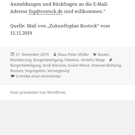
Anmeldungen und Rückfragen an die E-Mail-
Adresse
fnp@rostock.de
sind willkommen.“
Quelle: Mail von „Zukunftsplan Rostock“ vom
15.11.2019
Veröffentlicht
Autor
Kategorien
21. November 2019
Klaus-Peter Müller
Bauen
,
am
Schlagwörte
Bevölkerung
,
Bürgerbeteilgung
,
Initiative
,
Verkehr
,
Wege
Bürgerbeteiligung
,
Groß Bieszow
,
Grüne Wiese
,
Innenverdichtung
,
Rostock
,
Segregation
,
Versiegelung
zu Innenverdichtung – Thema auf Bürgerbet
Schreibe einen Kommentar
Stolz präsentiert von WordPress