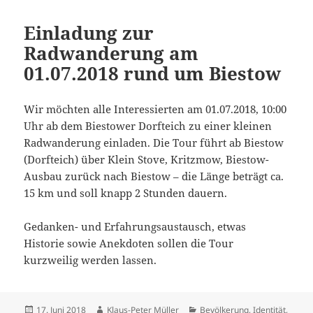
Einladung zur
Radwanderung am
01.07.2018 rund um Biestow
Wir möchten alle Interessierten am 01.07.2018, 10:00
Uhr ab dem Biestower Dorfteich zu einer kleinen
Radwanderung einladen. Die Tour führt ab Biestow
(Dorfteich) über Klein Stove, Kritzmow, Biestow-
Ausbau zurück nach Biestow – die Länge beträgt ca.
15 km und soll knapp 2 Stunden dauern.
Gedanken- und Erfahrungsaustausch, etwas
Historie sowie Anekdoten sollen die Tour
kurzweilig werden lassen.
Veröffentlicht
Autor
Kategorien
17. Juni 2018
Klaus-Peter Müller
Bevölkerung
,
Identität
,