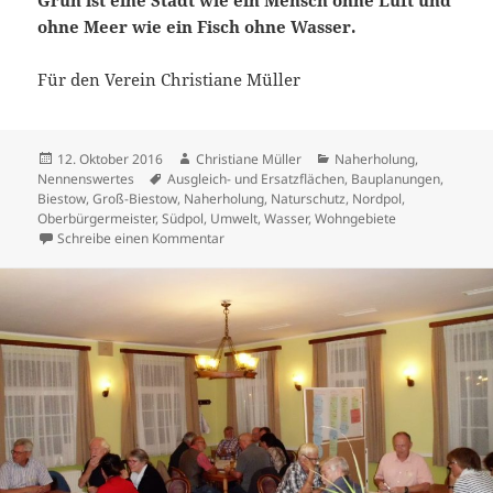
ohne Meer wie ein Fisch ohne Wasser.
Für den Verein Christiane Müller
Veröffentlicht
Autor
Kategorien
12. Oktober 2016
Christiane Müller
Naherholung
,
am
Schlagwörter
Nennenswertes
Ausgleich- und Ersatzflächen
,
Bauplanungen
,
Biestow
,
Groß-Biestow
,
Naherholung
,
Naturschutz
,
Nordpol
,
Oberbürgermeister
,
Südpol
,
Umwelt
,
Wasser
,
Wohngebiete
zu Giganthismus und Politik mit Groß-Biest
Schreibe einen Kommentar