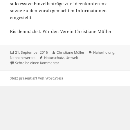
sukzessive Einzelbeiträge zur Ideenkonferenz
sowie zu den vorab gemachten Informationen
eingestellt.
Bis demnächst. Für den Verein Christiane Müller
Veröffentlicht
Autor
Kategorien
21. September 2016
Christiane Müller
Naherholung
,
am
Schlagwörter
Nennenswertes
Naturschutz
,
Umwelt
zu Kurz zur Ideenkonferenz (4. Bürgerinfor
Schreibe einen Kommentar
Stolz präsentiert von WordPress