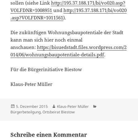
sollen (siehe Link
http://195.37.188.171/bi/vo020.asp?
VOLFDNR=1008951
und
http://195.37.188.171/bi/vo020
.asp?VOLFDNR=1011561
).
Die zukünftigen Wohnungsbaupotentiale der Stadt
kann man sich hier noch einmal
anschauen:
https://bisuedstadt.files.wordpress.com/2
014/06/wohnungsbaupotentiale-details.pdf
.
Für die Bürgerinitiative Biestow
Klaus-Peter Müller
Veröffentlicht
Autor
Kategorien
5. Dezember 2015
Klaus-Peter Müller
am
Bürgerbeteilgung
,
Ortsbeirat Biestow
Schreibe einen Kommentar