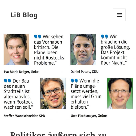
LiB Blog
MENÜ
UND
WIDGETS
Politiker äußern sich zu