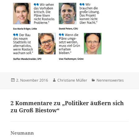
Veröffentlicht
Autor
Kategorien
2. November 2016
Christiane Müller
Nennenswertes
am
2 Kommentare zu „Politiker äußern sich
zu Groß Biestow“
Neumann
sagt: