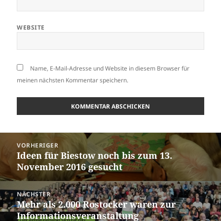
WEBSITE
Name, E-Mail-Adresse und Website in diesem Browser für
meinen nächsten Kommentar speichern.
Beitragsnavigation
VORHERIGER
Ideen für Biestow noch bis zum 13.
Vorheriger
November 2016 gesucht
Beitrag:
NÄCHSTER
Mehr als 2.000 Rostocker waren zur
Nächster
Informationsveranstaltung
Beitrag: