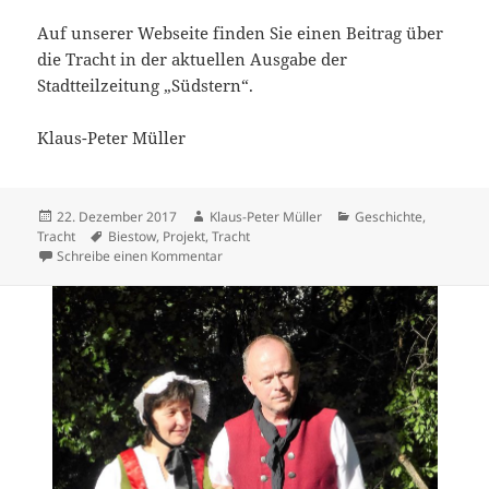
Auf unserer Webseite finden Sie einen Beitrag über
die Tracht in der aktuellen Ausgabe der
Stadtteilzeitung „Südstern“.
Klaus-Peter Müller
Veröffentlicht
Autor
Kategorien
22. Dezember 2017
Klaus-Peter Müller
Geschichte
,
am
Schlagwörter
Tracht
Biestow
,
Projekt
,
Tracht
zu Spende für unser Projekt „Biestower Dorf
Schreibe einen Kommentar