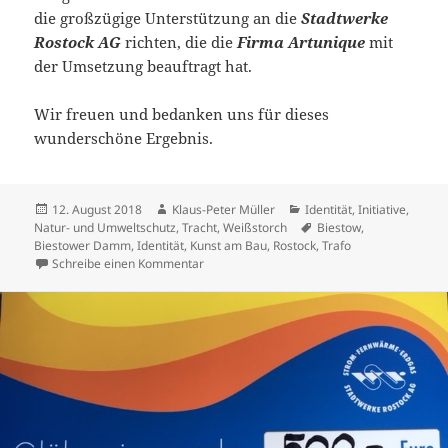
die großzügige Unterstützung an die
Stadtwerke
Rostock AG
richten, die die
Firma Artunique
mit
der Umsetzung beauftragt hat.
Wir freuen und bedanken uns für dieses
wunderschöne Ergebnis.
Veröffentlicht
Autor
Kategorien
12. August 2018
Klaus-Peter Müller
Identität
,
Initiative
,
am
Schlagwörter
Natur- und Umweltschutz
,
Tracht
,
Weißstorch
Biestow
,
Biestower Damm
,
Identität
,
Kunst am Bau
,
Rostock
,
Trafo
zu Nur ein „Stromkasten“? Jetzt ist es ein St
Schreibe einen Kommentar